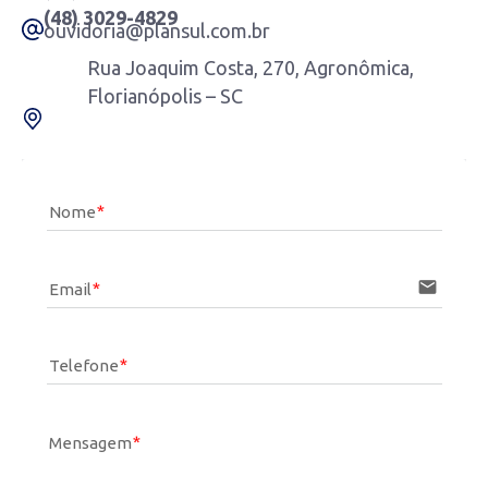
(48) 3029-4829
ouvidoria@plansul.com.br
Rua Joaquim Costa, 270, Agronômica,
Florianópolis – SC
Nome
email
Email
Telefone
Mensagem