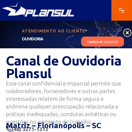
ATENDIMENTO AO CLIENTE
OUVIDORIA
Canal de Ouvidoria
Plansul
Esse canal confidencial e imparcial permite que
colaboradores, fornecedores e outras partes
interessadas relatem de forma segura e
anônima qualquer preocupação relacionada a
práticas inadequadas, condutas antiéticas ou
questões no ambiente de trabalho.
Matriz – Florianópolis – SC
(48) 3271-1313